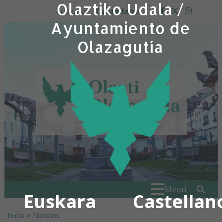
Olaztiko Udala /
Ir al contenido
Euskara
Castellano
facebook
twitter
insta
Ayuntamiento de
Olazagutía
Buscar:
" . _
Menú
Euskara
Castellan
Inicio
>
Noticias