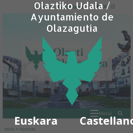
Olaztiko Udala /
Ir al contenido
Euskara
Castellano
facebook
twitter
insta
Ayuntamiento de
Olazagutía
Buscar:
" . _
Menú
Euskara
Castellan
Inicio
>
Noticias