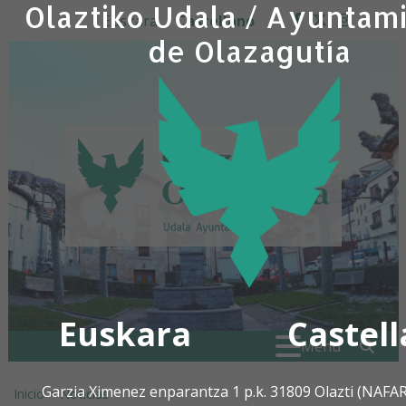
Olaztiko Udala / Ayuntam
Ir al contenido
Euskara
Castellano
facebook
twitter
insta
de Olazagutía
Euskara
Castel
Buscar:
" . _
Menú
Garzia Ximenez enparantza 1 p.k. 31809 Olazti (NAFA
Inicio
>
Noticias