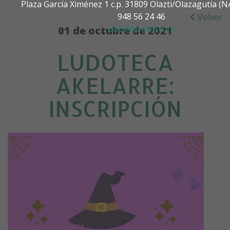
Plaza García Ximénez 1 c.p. 31809 Olazti/Olazagutía (
948 56 24 46
Volver
olazti@olazti.com
01 de octubre de 2021
LUDOTECA
AKELARRE:
INSCRIPCIÓN