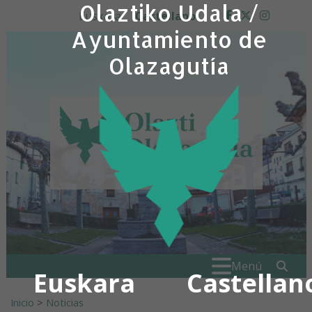
Olaztiko Udala /
Ir al contenido
Euskara
Castellano
facebook
twitter
insta
Ayuntamiento de
Olazagutía
Buscar:
" . _
Menú
Euskara
Castellan
Inicio
>
Noticias