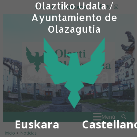
Olaztiko Udala /
Ir al contenido
Euskara
Castellano
facebook
twitter
insta
Ayuntamiento de
Olazagutía
Buscar:
" . _
Menú
Euskara
Castellan
Inicio
>
Noticias